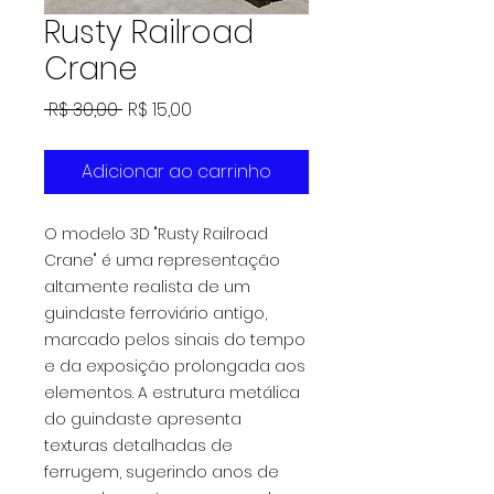
Rusty Railroad
Crane
Preço
Preço
 R$ 30,00 
R$ 15,00
normal
promocional
Adicionar ao carrinho
O modelo 3D "Rusty Railroad
Crane" é uma representação
altamente realista de um
guindaste ferroviário antigo,
marcado pelos sinais do tempo
e da exposição prolongada aos
elementos. A estrutura metálica
do guindaste apresenta
texturas detalhadas de
ferrugem, sugerindo anos de