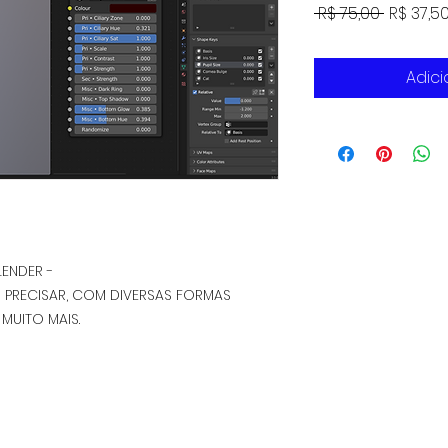
Preço
 R$ 75,00 
R$ 37,5
normal
Adici
LENDER -
PRECISAR, COM DIVERSAS FORMAS
 MUITO MAIS.
Política de Troca, Devolução e Reembolso