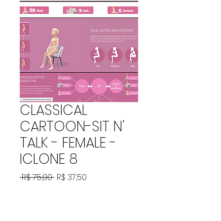
CLASSICAL
CARTOON-SIT N'
TALK - FEMALE -
ICLONE 8
Preço
Preço
 R$ 75,00 
R$ 37,50
normal
promocional
Adicionar ao carrinho