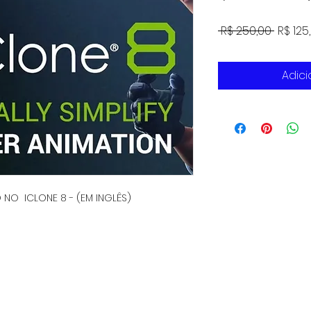
Preço
 R$ 250,00 
R$ 125
norma
Adici
O ICLONE 8 - (EM INGLÊS)
Política de Troca, Devolução e Reembolso