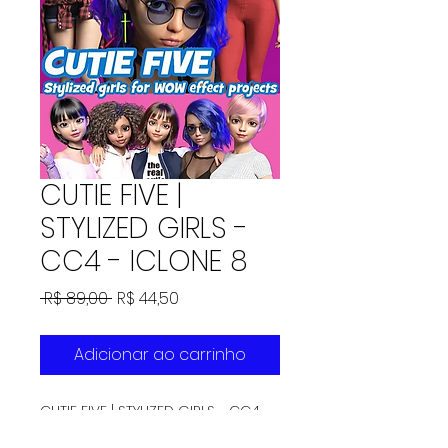
CUTIE FIVE |
STYLIZED GIRLS -
CC4 - ICLONE 8
Preço
Preço
 R$ 89,00 
R$ 44,50
normal
promocional
Adicionar ao carrinho
CUTIE FIVE | STYLIZED GIRLS - CC4 -
ICLONE 8