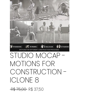
STUDIO MOCAP -
MOTIONS FOR
CONSTRUCTION -
ICLONE 8
Preço
Preço
 R$ 75,00 
R$ 37,50
normal
promocional
Adicionar ao carrinho