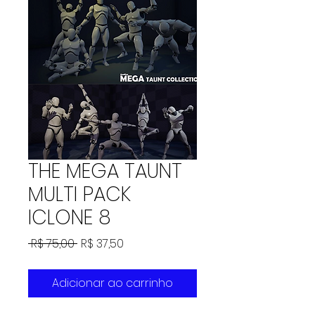
THE MEGA TAUNT
MULTI PACK
ICLONE 8
Preço
Preço
 R$ 75,00 
R$ 37,50
normal
promocional
Adicionar ao carrinho