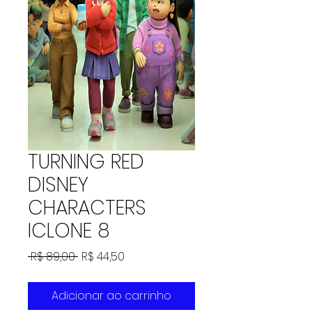
TURNING RED
DISNEY
CHARACTERS
ICLONE 8
Preço
Preço
 R$ 89,00 
R$ 44,50
normal
promocional
Adicionar ao carrinho